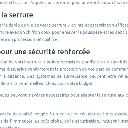
ves d’effraction. Appelez un serrurier pour une vérification finale et
la serrure
r la durée de vie de votre serrure 3 points et garantir son effica
rure avec un chiffon doux pour enlever la poussière et les débris.
l à un professionnel qualifié.
our une sécurité renforcée
tion de votre serrure 3 points encastrée par d’autres dispositif
arme dissuasive renforceront la protection de vos parties commu
on à distance. Des systèmes de surveillance peuvent être relié
dera à faire le meilleur choix pour votre budget.
iques peuvent s’avérer nécessaires pour adapter la serrure aux c
strée de qualité, couplé à un entretien régulier et à des solut
ents de l’immeuble. Le coût global de la sécurisation, incluant l’