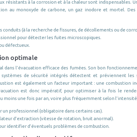
 résistants à la corrosion et à la chaleur sont indispensables.
ion au monoxyde de carbone, un gaz inodore et mortel. Des co
es conduits (à la recherche de fissures, de décollements ou de corro
ssionnel pour détecter les fuites microscopiques.
ou défectueux.
ion optimale
ial dans l’évacuation efficace des fumées. Son bon fonctionnemen
 systèmes de sécurité intégrés détectent et préviennent les
mbustion est également un facteur important : une combustion
vacuation est donc impératif, pour optimiser à la fois le rend
ins une fois par an, voire plus fréquemment selon l’intensité d’ut
 un professionnel (obligatoire dans certains cas).
teur d’extraction (vitesse de rotation, bruit anormal).
pour identifier d’éventuels problèmes de combustion.