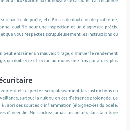
endie et d’intoxication au monoxyde de carbone. La fréquence
, surchauffe du poêle, etc. En cas de doute ou de problème,
nel qualifié pour une inspection et un diagnostic précis.
et que vous respectez scrupuleusement les instructions du
ron peut entraîner un mauvais tirage, diminuer le rendement
ge, qui doit être effectué au moins une fois par an, et plus
écuritaire
ntivement et respectez scrupuleusement les instructions du
veillance, surtout la nuit ou en cas d’absence prolongée. Le
 à l’abri des sources d’inflammation (éloignez-les du poêle,
isques d’incendie. Ne stockez jamais les pellets dans la même