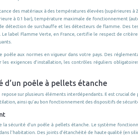
stance des matériaux à des températures élevées (supérieures à 
ieure à 0.1 bar), température maximale de fonctionnement (autour
de détection de surchauffe et les détecteurs de flamme. Des test
 Le label Flamme Verte, en France, certifie le respect de critèr
uants.
otre poêle aux normes en vigueur dans votre pays. Des réglemen
es exigences d’installation, les contrôles réguliers obligatoire
é d’un poêle à pellets étanche
 repose sur plusieurs éléments interdépendants. Il est crucial de 
ilation, ainsi qu’au bon fonctionnement des dispositifs de sécurit
nt
a sécurité d’un poêle à pellets étanche. Le système fonctionne 
s l’habitation. Des joints d’étanchéité de haute qualité (en sil