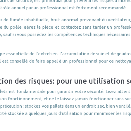
ositifs de sécurité, est primordial pour prévenir les risques d’inc
 contrôle annuel par un professionnel est fortement recommandé.
ur de fumée inhabituelle, bruit anormal provenant du ventilateur
du poêle, aérez la pièce et contactez sans tarder un profession
 sauf si vous possédez les compétences techniques nécessaires 
pe essentielle de l’entretien. L’accumulation de suie et de goud
Il est conseillé de faire appel à un professionnel pour ce nettoya
ion des risques: pour une utilisation s
llets est fondamentale pour garantir votre sécurité. Lisez atte
 son fonctionnement, et ne le laissez jamais fonctionner sans sur
récaution : stockez vos pellets dans un endroit sec, bien ventilé,
antité stockée à quelques jours d’utilisation pour minimiser les r